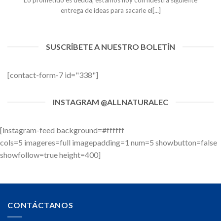
entrega de ideas para sacarle el[...]
SUSCRÍBETE A NUESTRO BOLETÍN
[contact-form-7 id="338"]
INSTAGRAM @ALLNATURALEC
[instagram-feed background=#ffffff
cols=5 imageres=full imagepadding=1 num=5 showbutton=false
showfollow=true height=400]
CONTÁCTANOS