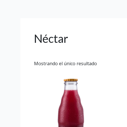
Ir
al
contenido
Néctar
Mostrando el único resultado
Este
producto
tiene
múltiples
variantes.
Las
opciones