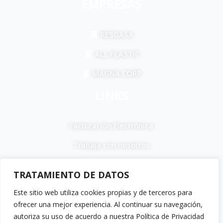
EMPRESAS
RESGASA
ALL PLASTIC
MAGNA CORP
LINKS
Facturación Electrónica
Trabaja con nosotros
F
I
T
a
n
i
TRATAMIENTO DE DATOS
c
s
k
e
t
t
Este sitio web utiliza cookies propias y de terceros para
b
a
o
ofrecer una mejor experiencia. Al continuar su navegación,
Política de devoluciones y reembolsos •
o
g
k
Términos y Condiciones •
Política de Cookies
autoriza su uso de acuerdo a nuestra Política de Privacidad