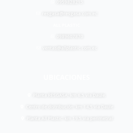
0959828215
resgasa@resgasa.com.ec
ALL PLASTIC
0989607870
ventas@allplastic.com.ec
UBICACIONES
Planta RESGASA: km 6,5 vía Daule.
Centro de distribución: km 14,5 vía Daule
Planta All Plastic: km 19,5 vía perimetral