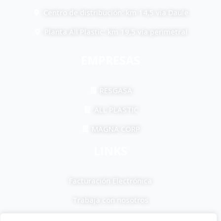
Centro de distribución: km 14,5 vía Daule
Planta All Plastic: km 19,5 vía perimetral
EMPRESAS
RESGASA
ALL PLASTIC
MAGNA CORP
LINKS
Facturación Electrónica
Trabaja con nosotros
F
I
T