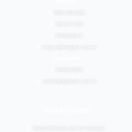
RESGASA
1800 255 628
0994471253
0959828215
resgasa@resgasa.com.ec
ALL PLASTIC
0989607870
ventas@allplastic.com.ec
UBICACIONES
Planta RESGASA: km 6,5 vía Daule.