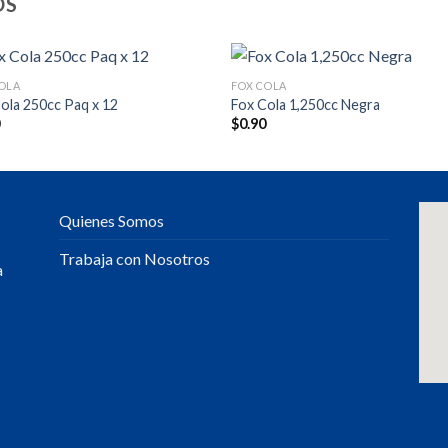
OS
OLA
FOX COLA
ola 250cc Paq x 12
Fox Cola 1,250cc Negra
0
$
0.90
Quienes Somos
Trabaja con Nosotros
a