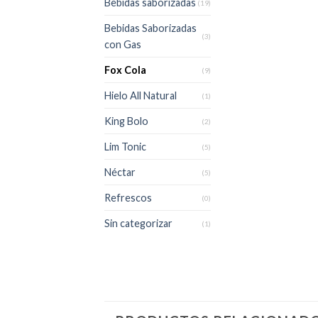
Bebidas saborizadas
(19)
Bebidas Saborizadas
(3)
con Gas
Fox Cola
(9)
Hielo All Natural
(1)
King Bolo
(2)
Lim Tonic
(5)
Néctar
(5)
Refrescos
(0)
Sin categorizar
(1)