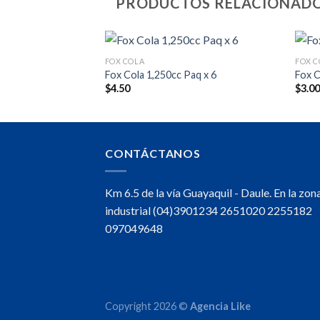
PRODUCTOS RELACIONAD
FOX COLA
FOX C
Unidad
Fox Cola 1,250cc Paq x 6
Fox C
$
4.50
$
3.0
CONTÁCTANOS
Km 6.5 de la vía Guayaquil - Daule. En la zon
industrial (04)3901234 2651020 2255182
097049648
Copyright 2026 ©
Agencia Like