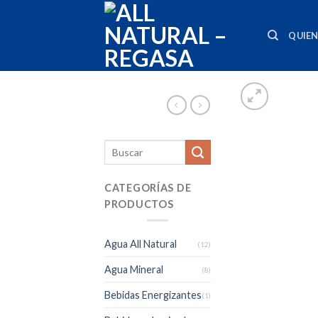
Skip
to
QUIE
content
CATEGORÍAS DE
PRODUCTOS
Agua All Natural
(12)
Agua Mineral
(8)
Bebidas Energizantes
(1)