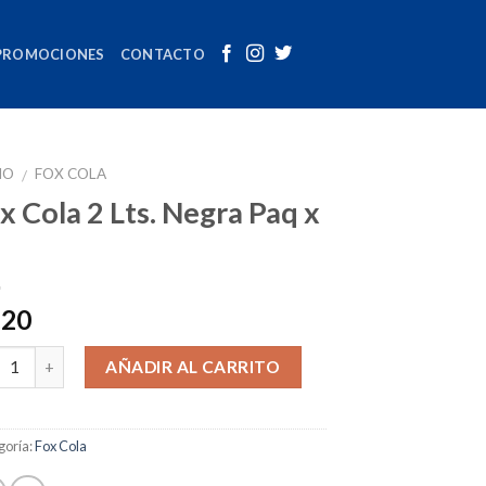
PROMOCIONES
CONTACTO
IO
FOX COLA
/
x Cola 2 Lts. Negra Paq x
.20
tidad
AÑADIR AL CARRITO
goría:
Fox Cola