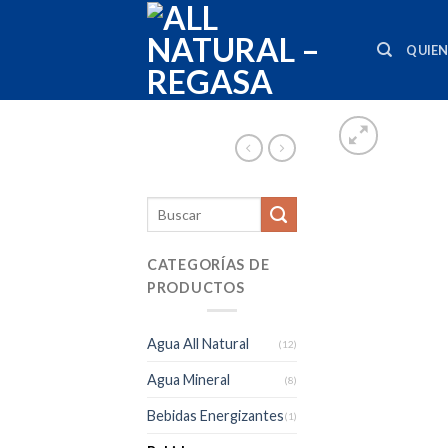
Skip
to
QUIE
content
CATEGORÍAS DE
PRODUCTOS
Agua All Natural
(12)
Agua Mineral
(8)
Bebidas Energizantes
(1)