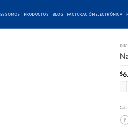
NES SOMOS
PRODUCTOS
BLOG
FACTURACIÓN ELECTRÓNICA
INIC
Na
6
$
Can
Cate