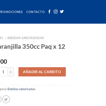
PROMOCIONES
CONTACTO
IO
BEBIDAS SABORIZADAS
/
ranjilla 350cc Paq x 12
.00
tidad
AÑADIR AL CARRITO
goría:
Bebidas saborizadas