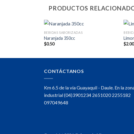
PRODUCTOS RELACIONAD
AS
BEBIDAS SABORIZADAS
BEBID
Naranjada 350cc
Limon
$
0.50
$
2.0
CONTÁCTANOS
Km 6.5 de la vía Guayaquil - Daule. En la zon
industrial (04)3901234 2651020 2255182
097049648