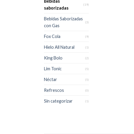
Bebidas
(19)
saborizadas
Bebidas Saborizadas
(3)
con Gas
Fox Cola
(9)
Hielo All Natural
(1)
King Bolo
(2)
Lim Tonic
(5)
Néctar
(5)
Refrescos
(0)
Sin categorizar
(1)