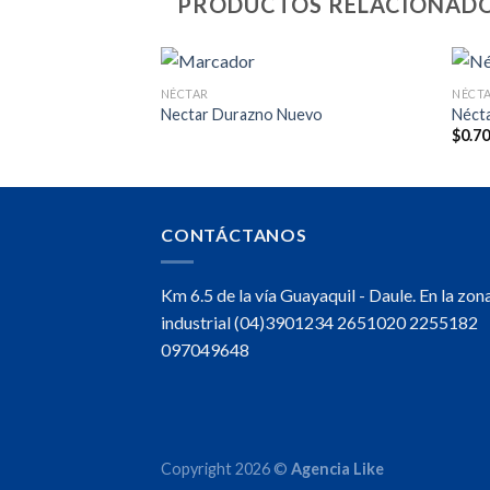
PRODUCTOS RELACIONAD
NÉCTAR
NÉCT
Nectar Durazno Nuevo
Nécta
$
0.7
CONTÁCTANOS
Km 6.5 de la vía Guayaquil - Daule. En la zon
industrial (04)3901234 2651020 2255182
097049648
Copyright 2026 ©
Agencia Like