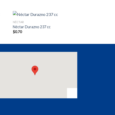
NÉCTAR
Néctar Durazno 237 cc
$
0.70