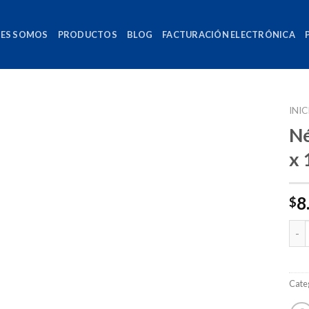
NES SOMOS
PRODUCTOS
BLOG
FACTURACIÓN ELECTRÓNICA
INIC
Né
x 
8
$
Can
Cate