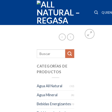
Skip
to
QUIE
content
CATEGORÍAS DE
PRODUCTOS
Agua All Natural
(12)
Agua Mineral
(8)
Bebidas Energizantes
(1)