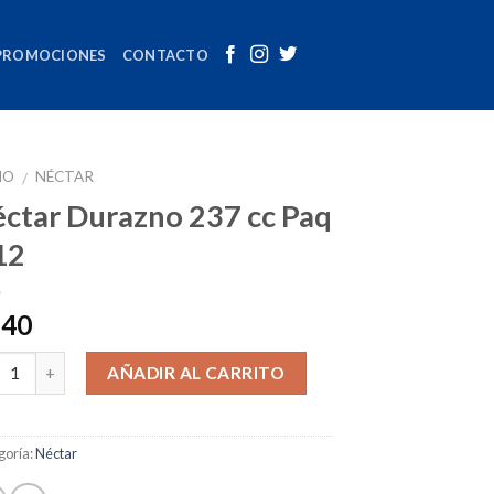
PROMOCIONES
CONTACTO
IO
NÉCTAR
/
ctar Durazno 237 cc Paq
12
.40
tidad
AÑADIR AL CARRITO
goría:
Néctar