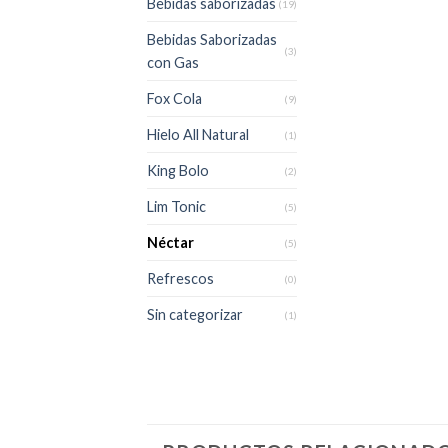
Bebidas saborizadas
(19)
Bebidas Saborizadas
(3)
con Gas
Fox Cola
(9)
Hielo All Natural
(1)
King Bolo
(2)
Lim Tonic
(5)
Néctar
(5)
Refrescos
(0)
Sin categorizar
(1)