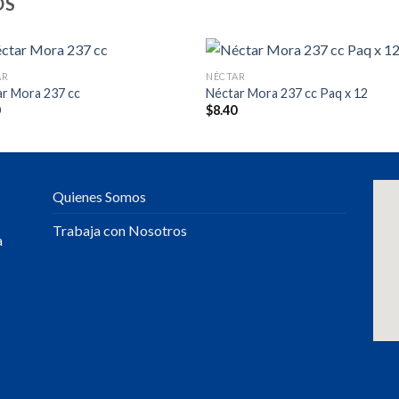
OS
AR
NÉCTAR
r Mora 237 cc
Néctar Mora 237 cc Paq x 12
0
$
8.40
Quienes Somos
Trabaja con Nosotros
a