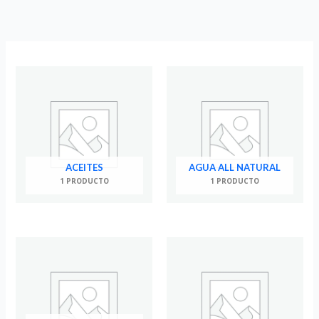
Ir
al
contenido
ACEITES
AGUA ALL NATURAL
1 PRODUCTO
1 PRODUCTO