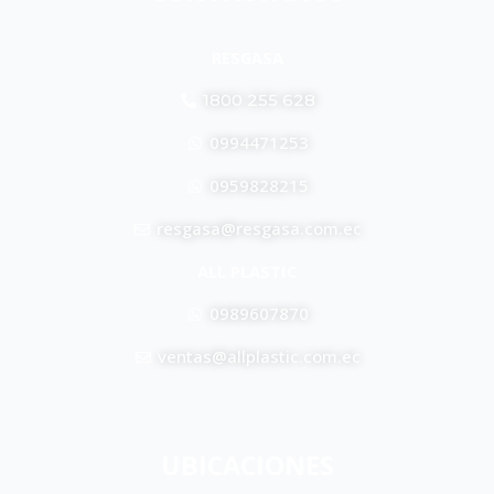
RESGASA
1800 255 628
0994471253
0959828215
resgasa@resgasa.com.ec
ALL PLASTIC
0989607870
ventas@allplastic.com.ec
UBICACIONES