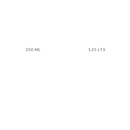
250 ML
1.25 LTS