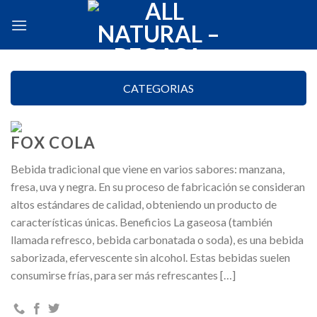
Skip
to
content
CATEGORIAS
FOX COLA
Bebida tradicional que viene en varios sabores: manzana,
fresa, uva y negra. En su proceso de fabricación se consideran
altos estándares de calidad, obteniendo un producto de
características únicas. Beneficios La gaseosa (también
llamada refresco, bebida carbonatada o soda), es una bebida
saborizada, efervescente sin alcohol. Estas bebidas suelen
consumirse frías, para ser más refrescantes […]