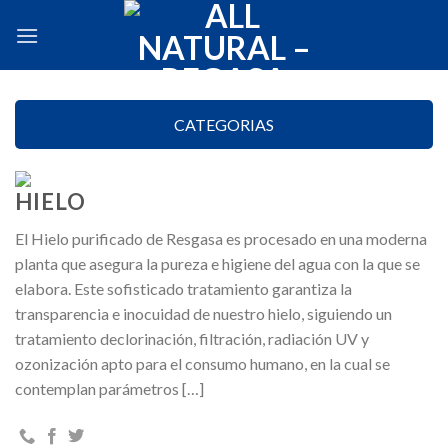
Skip
to
content
CATEGORIAS
HIELO
El Hielo purificado de Resgasa es procesado en una moderna
planta que asegura la pureza e higiene del agua con la que se
elabora. Este sofisticado tratamiento garantiza la
transparencia e inocuidad de nuestro hielo, siguiendo un
tratamiento declorinación, filtración, radiación UV y
ozonización apto para el consumo humano, en la cual se
contemplan parámetros […]