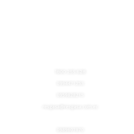
CONTÁCTANOS
RESGASA
1800 255 628
0994471253
0959828215
resgasa@resgasa.com.ec
ALL PLASTIC
0989607870