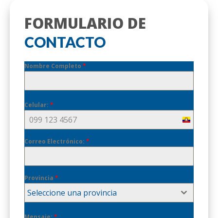
FORMULARIO DE
CONTACTO
Nombre Completo
*
Celular:
*
Ecuador
+593
Correo Electrónico:
*
Provincia
*
Seleccione una provincia
Mensaje:
*