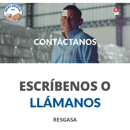
Ir
al
Menú
0
Cart
contenido
CONTÁCTANOS
ESCRÍBENOS O
LLÁMANOS
RESGASA