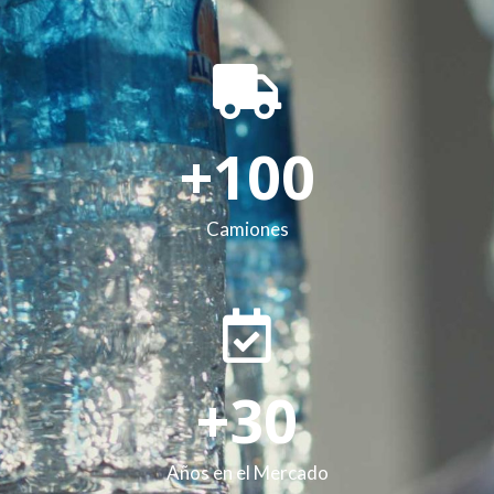
+
100
Camiones
+
30
Años en el Mercado