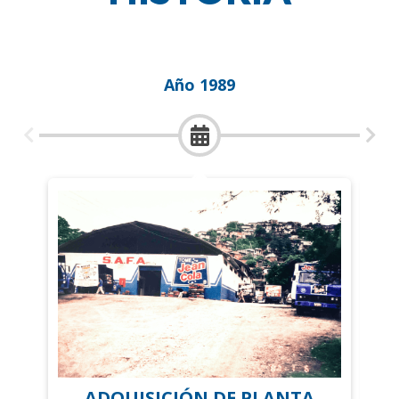
Año 1989
ADQUISICIÓN DE PLANTA
Res