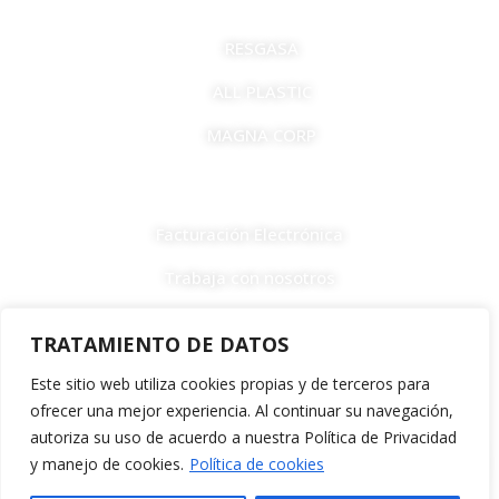
RESGASA
ALL PLASTIC
MAGNA CORP
LINKS
Facturación Electrónica
Trabaja con nosotros
F
I
T
a
n
i
TRATAMIENTO DE DATOS
c
s
k
e
t
t
Este sitio web utiliza cookies propias y de terceros para
b
a
o
ofrecer una mejor experiencia. Al continuar su navegación,
Política de devoluciones y reembolsos •
o
g
k
Términos y Condiciones •
Política de Cookies
autoriza su uso de acuerdo a nuestra Política de Privacidad
o
r
Necesitas Ayuda?
y manejo de cookies.
Política de cookies
All Natural – Resgasa 2026 © Todos los derechos reservados.
k
a
m