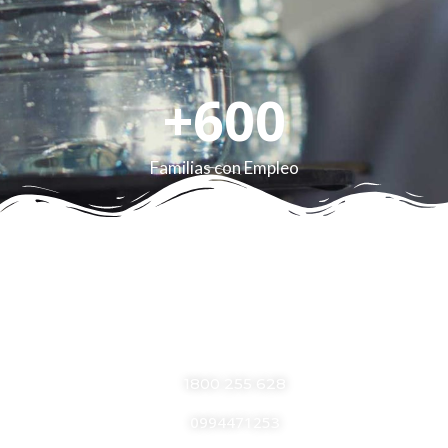
+
600
Familias con Empleo
CONTÁCTANOS
RESGASA
1800 255 628
0994471253