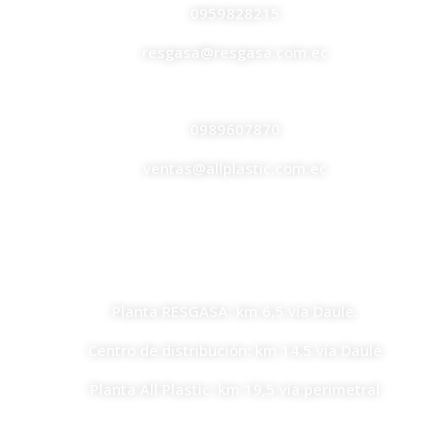
0959828215
resgasa@resgasa.com.ec
ALL PLASTIC
0989607870
ventas@allplastic.com.ec
UBICACIONES
Planta RESGASA: km 6,5 vía Daule.
Centro de distribución: km 14,5 vía Daule
Planta All Plastic: km 19,5 vía perimetral
EMPRESAS