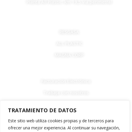
Planta All Plastic: km 19,5 vía perimetral
EMPRESAS
RESGASA
ALL PLASTIC
MAGNA CORP
LINKS
Facturación Electrónica
Trabaja con nosotros
F
I
T
a
n
i
TRATAMIENTO DE DATOS
c
s
k
e
t
t
Este sitio web utiliza cookies propias y de terceros para
b
a
o
ofrecer una mejor experiencia. Al continuar su navegación,
Política de devoluciones y reembolsos •