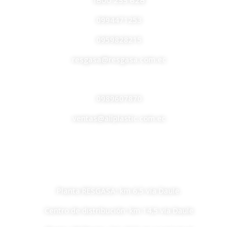
1800 255 628
0994471253
0959828215
resgasa@resgasa.com.ec
ALL PLASTIC
0989607870
ventas@allplastic.com.ec
UBICACIONES
Planta RESGASA: km 6,5 vía Daule.
Centro de distribución: km 14,5 vía Daule