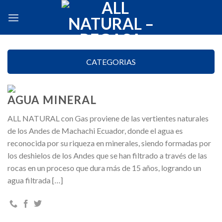
Skip
to
content
CATEGORIAS
AGUA MINERAL
ALL NATURAL con Gas proviene de las vertientes naturales
de los Andes de Machachi Ecuador, donde el agua es
reconocida por su riqueza en minerales, siendo formadas por
los deshielos de los Andes que se han filtrado a través de las
rocas en un proceso que dura más de 15 años, logrando un
agua filtrada […]