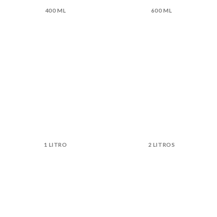
400 ML
600 ML
1 LITRO
2 LITROS