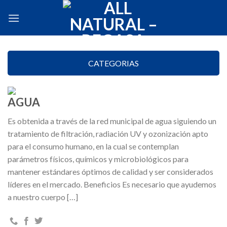
Skip
to
content
CATEGORIAS
AGUA
Es obtenida a través de la red municipal de agua siguiendo un
tratamiento de filtración, radiación UV y ozonización apto
para el consumo humano, en la cual se contemplan
parámetros físicos, químicos y microbiológicos para
mantener estándares óptimos de calidad y ser considerados
líderes en el mercado. Beneficios Es necesario que ayudemos
a nuestro cuerpo […]