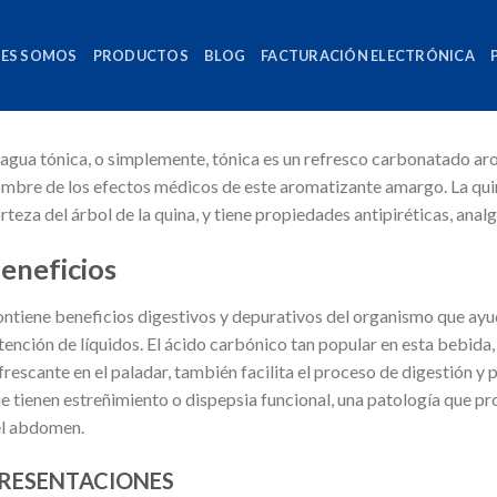
NES SOMOS
PRODUCTOS
BLOG
FACTURACIÓN ELECTRÓNICA
 agua tónica, o simplemente, tónica es un refresco carbonatado ar
mbre de los efectos médicos de este aromatizante amargo. La quini
rteza del árbol de la quina, y tiene propiedades antipiréticas, analg
eneficios
ntiene beneficios digestivos y depurativos del organismo que ayuda
tención de líquidos. El ácido carbónico tan popular en esta bebid
frescante en el paladar, también facilita el proceso de digestión y
e tienen estreñimiento o dispepsia funcional, una patología que pr
l abdomen.
RESENTACIONES