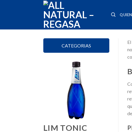
Skip
to
QUIE
content
El
CATEGORIAS
no
co
B
Co
re
re
qu
de
LIM TONIC
P