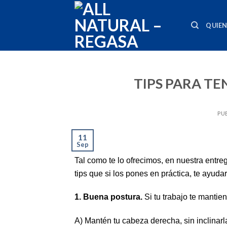
Skip
to
QUIE
content
TIPS PARA TE
PU
11
Sep
Tal como te lo ofrecimos, en nuestra entre
tips que si los pones en práctica, te ayud
1. Buena postura.
Si tu trabajo te mantie
A) Mantén tu cabeza derecha, sin inclinarla