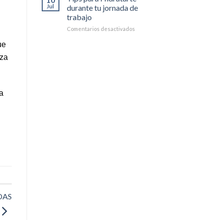
TENER
Jul
durante tu jornada de
MÁS
trabajo
ENERGÍA
en
Comentarios desactivados
Tips
ue
para
Hidratarte
aza
durante
tu
jornada
de
a
trabajo
DAS