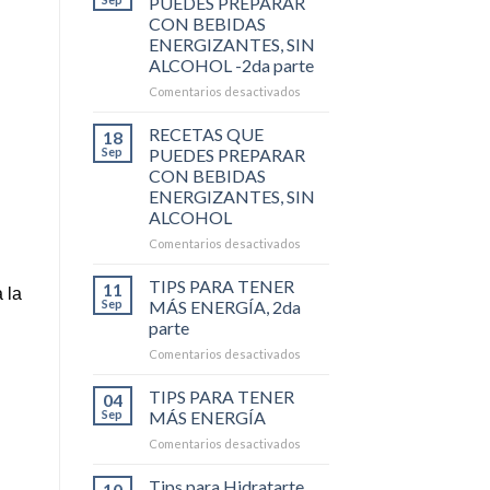
PUEDES PREPARAR
CON BEBIDAS
ENERGIZANTES, SIN
ALCOHOL -2da parte
en
Comentarios desactivados
RECETAS
QUE
RECETAS QUE
18
PUEDES
Sep
PUEDES PREPARAR
PREPARAR
CON BEBIDAS
CON
ENERGIZANTES, SIN
BEBIDAS
ALCOHOL
ENERGIZANTES,
SIN
en
Comentarios desactivados
ALCOHOL
RECETAS
-2da
QUE
TIPS PARA TENER
11
 la
parte
PUEDES
Sep
MÁS ENERGÍA, 2da
PREPARAR
parte
CON
en
Comentarios desactivados
BEBIDAS
TIPS
ENERGIZANTES,
PARA
SIN
TIPS PARA TENER
04
TENER
ALCOHOL
Sep
MÁS ENERGÍA
MÁS
en
Comentarios desactivados
ENERGÍA,
TIPS
2da
PARA
Tips para Hidratarte
parte
10