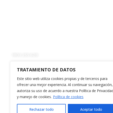
CONTÁCTANOS
RESGASA
1800 255 628
0994471253
TRATAMIENTO DE DATOS
0959828215
Este sitio web utiliza cookies propias y de terceros para
resgasa@resgasa.com.ec
ofrecer una mejor experiencia. Al continuar su navegación,
autoriza su uso de acuerdo a nuestra Política de Privacida
ALL PLASTIC
y manejo de cookies.
Política de cookies
0989607870
Rechazar todo
Aceptar todo
Té