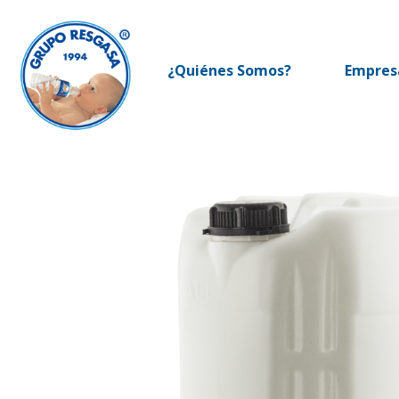
Ir
al
contenido
¿Quiénes Somos?
Empres