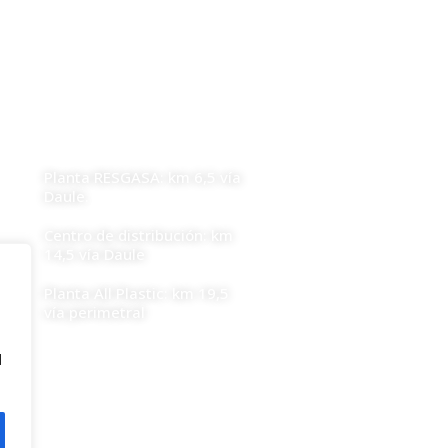
UBICACIONES
Planta RESGASA: km 6,5 vía
Daule.
Centro de distribución: km
14,5 vía Daule
Planta All Plastic: km 19,5
vía perimetral
d
Política de devoluciones y reembolsos •
rminos y Condiciones •
Política de Cookies