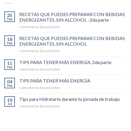
RECETAS QUE PUEDES PREPARAR CON BEBIDAS
25
Sep
ENERGIZANTES, SIN ALCOHOL -2da parte
en
Comentarios desactivados
RECETAS
QUE
RECETAS QUE PUEDES PREPARAR CON BEBIDAS
18
PUEDES
Sep
ENERGIZANTES, SIN ALCOHOL
PREPARAR
en
Comentarios desactivados
CON
RECETAS
BEBIDAS
QUE
TIPS PARA TENER MÁS ENERGÍA, 2da parte
ENERGIZANTES,
11
PUEDES
SIN
Sep
en
Comentarios desactivados
PREPARAR
ALCOHOL
TIPS
CON
-2da
PARA
TIPS PARA TENER MÁS ENERGÍA
BEBIDAS
04
parte
TENER
Sep
ENERGIZANTES,
en
Comentarios desactivados
MÁS
SIN
TIPS
ENERGÍA,
ALCOHOL
PARA
Tips para Hidratarte durante tu jornada de trabajo
2da
10
TENER
Jul
parte
en
Comentarios desactivados
MÁS
Tips
ENERGÍA
para
Hidratarte
durante
tu