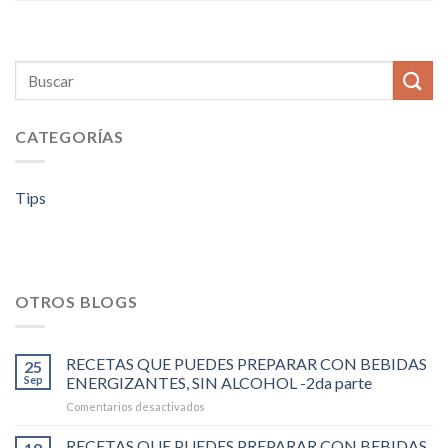
CATEGORÍAS
Tips
OTROS BLOGS
RECETAS QUE PUEDES PREPARAR CON BEBIDAS
25
Sep
ENERGIZANTES, SIN ALCOHOL -2da parte
en
Comentarios desactivados
RECETAS
QUE
RECETAS QUE PUEDES PREPARAR CON BEBIDAS