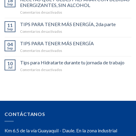
18
PUEDES
Sep
ENERGIZANTES, SIN ALCOHOL
PREPARAR
en
Comentarios desactivados
CON
RECETAS
BEBIDAS
QUE
TIPS PARA TENER MÁS ENERGÍA, 2da parte
ENERGIZANTES,
11
PUEDES
SIN
Sep
en
Comentarios desactivados
PREPARAR
ALCOHOL
TIPS
CON
-2da
PARA
TIPS PARA TENER MÁS ENERGÍA
BEBIDAS
04
parte
TENER
Sep
ENERGIZANTES,
en
Comentarios desactivados
MÁS
SIN
TIPS
ENERGÍA,
ALCOHOL
PARA
Tips para Hidratarte durante tu jornada de trabajo
2da
10
TENER
Jul
parte
en
Comentarios desactivados
MÁS
Tips
ENERGÍA
para
Hidratarte
durante
tu
jornada
de
trabajo
CONTÁCTANOS
Km 6.5 de la vía Guayaquil - Daule. En la zona industrial