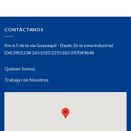
Hidratarte
durante
tu
jornada
de
trabajo
CONTÁCTANOS
Km 6.5 de la vía Guayaquil - Daule. En la zona industrial
(04)3901234 2651020 2255182 097049648
Quienes Somos
Trabaja con Nosotros