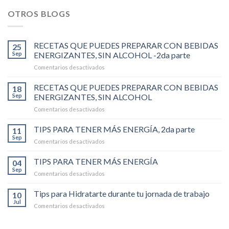
OTROS BLOGS
RECETAS QUE PUEDES PREPARAR CON BEBIDAS
25
Sep
ENERGIZANTES, SIN ALCOHOL -2da parte
en
Comentarios desactivados
RECETAS
QUE
RECETAS QUE PUEDES PREPARAR CON BEBIDAS
18
PUEDES
Sep
ENERGIZANTES, SIN ALCOHOL
PREPARAR
en
Comentarios desactivados
CON
RECETAS
BEBIDAS
QUE
TIPS PARA TENER MÁS ENERGÍA, 2da parte
ENERGIZANTES,
11
PUEDES
SIN
Sep
en
Comentarios desactivados
PREPARAR
ALCOHOL
TIPS
CON
-2da
PARA
TIPS PARA TENER MÁS ENERGÍA
BEBIDAS
04
parte
TENER
Sep
ENERGIZANTES,
en
Comentarios desactivados
MÁS
SIN
TIPS
ENERGÍA,
ALCOHOL
PARA
Tips para Hidratarte durante tu jornada de trabajo
2da
10
TENER
Jul
parte
en
Comentarios desactivados
MÁS
Tips
ENERGÍA
para