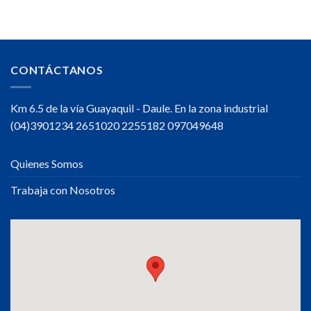
Hidratarte
durante
tu
jornada
de
trabajo
CONTÁCTANOS
Km 6.5 de la vía Guayaquil - Daule. En la zona industrial
(04)3901234 2651020 2255182 097049648
Quienes Somos
Trabaja con Nosotros