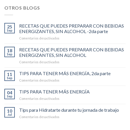
OTROS BLOGS
RECETAS QUE PUEDES PREPARAR CON BEBIDAS
25
Sep
ENERGIZANTES, SIN ALCOHOL -2da parte
en
Comentarios desactivados
RECETAS
QUE
RECETAS QUE PUEDES PREPARAR CON BEBIDAS
18
PUEDES
Sep
ENERGIZANTES, SIN ALCOHOL
PREPARAR
en
Comentarios desactivados
CON
RECETAS
BEBIDAS
QUE
TIPS PARA TENER MÁS ENERGÍA, 2da parte
ENERGIZANTES,
11
PUEDES
SIN
Sep
en
Comentarios desactivados
PREPARAR
ALCOHOL
TIPS
CON
-2da
PARA
TIPS PARA TENER MÁS ENERGÍA
BEBIDAS
04
parte
TENER
Sep
ENERGIZANTES,
en
Comentarios desactivados
MÁS
SIN
TIPS
ENERGÍA,
ALCOHOL
PARA
Tips para Hidratarte durante tu jornada de trabajo
2da
10
TENER
Jul
parte
en
Comentarios desactivados
MÁS
Tips
ENERGÍA
para