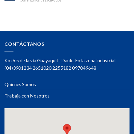
Comentarios desactivados
MÁS
Tips
ENERGÍA
para
Hidratarte
durante
tu
jornada
de
trabajo
CONTÁCTANOS
Km 6.5 de la vía Guayaquil - Daule. En la zona industrial
(04)3901234 2651020 2255182 097049648
Quienes Somos
Trabaja con Nosotros