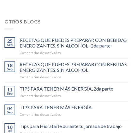
OTROS BLOGS
RECETAS QUE PUEDES PREPARAR CON BEBIDAS
25
Sep
ENERGIZANTES, SIN ALCOHOL -2da parte
en
Comentarios desactivados
RECETAS
QUE
RECETAS QUE PUEDES PREPARAR CON BEBIDAS
18
PUEDES
Sep
ENERGIZANTES, SIN ALCOHOL
PREPARAR
en
Comentarios desactivados
CON
RECETAS
BEBIDAS
QUE
TIPS PARA TENER MÁS ENERGÍA, 2da parte
ENERGIZANTES,
11
PUEDES
SIN
Sep
en
Comentarios desactivados
PREPARAR
ALCOHOL
TIPS
CON
-2da
PARA
TIPS PARA TENER MÁS ENERGÍA
BEBIDAS
04
parte
TENER
Sep
ENERGIZANTES,
en
Comentarios desactivados
MÁS
SIN
TIPS
ENERGÍA,
ALCOHOL
PARA
Tips para Hidratarte durante tu jornada de trabajo
2da
10
TENER
Jul
parte
en