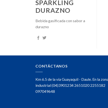
SPARKLING
DURAZNO
Bebida gasificada con sabor a
durazno
CONTÁCTANOS
Km 6.5 de la vía Guayaquil - Daule. En la zon
industrial (04)3901234 2651020 2255182
097049648