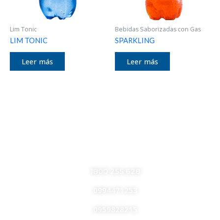
Lim Tonic
Bebidas Saborizadas con Gas
LIM TONIC
SPARKLING
Leer más
Leer más
CONTÁCTANOS
RESGASA
1800 255 628
0994471253
0959828215