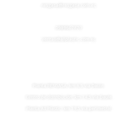
resgasa@resgasa.com.ec
ALL PLASTIC
0989607870
ventas@allplastic.com.ec
UBICACIONES
Planta RESGASA: km 6,5 vía Daule.
Centro de distribución: km 14,5 vía Daule
Planta All Plastic: km 19,5 vía perimetral
EMPRESAS