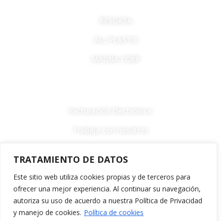
RESGASA
ALL PLASTIC
MAGNA CORP
LINKS
Facturación Electrónica
Trabaja con nosotros
F
I
T
a
n
i
TRATAMIENTO DE DATOS
c
s
k
e
t
t
Este sitio web utiliza cookies propias y de terceros para
b
a
o
ofrecer una mejor experiencia. Al continuar su navegación,
Política de devoluciones y reembolsos •
o
g
k
Términos y Condiciones •
Política de Cookies
autoriza su uso de acuerdo a nuestra Política de Privacidad
o
r
y manejo de cookies.
Política de cookies
All Natural – Resgasa 2026 © Todos los derechos reservados.
k
a