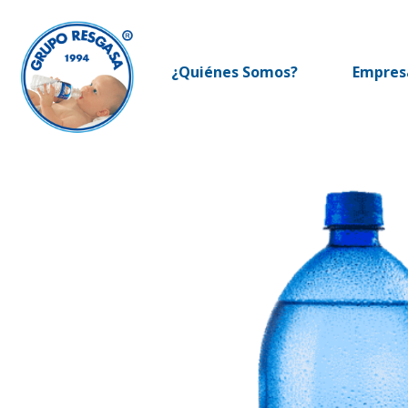
Ir
al
contenido
¿Quiénes Somos?
Empres