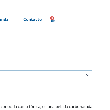
0
enda
Contacto
Cart
n conocida como tónica, es una bebida carbonatada