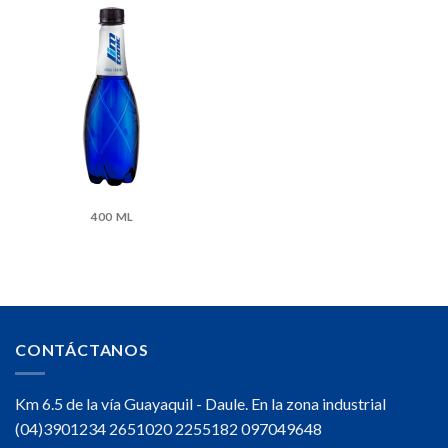
400 ML
CONTÁCTANOS
Km 6.5 de la vía Guayaquil - Daule. En la zona industrial
(04)3901234 2651020 2255182 097049648