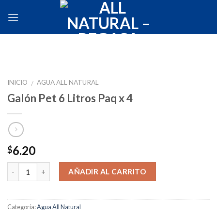
Skip
to
content
INICIO
AGUA ALL NATURAL
/
Galón Pet 6 Litros Paq x 4
6.20
$
Cantidad
AÑADIR AL CARRITO
Categoría:
Agua All Natural