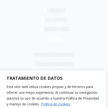
RESGASA
ALL PLASTIC
MAGNA CORP
LINKS
Facturación Electrónica
Trabaja con nosotros
F
I
T
a
n
i
TRATAMIENTO DE DATOS
c
s
k
e
t
t
Este sitio web utiliza cookies propias y de terceros para
b
a
o
ofrecer una mejor experiencia. Al continuar su navegación,
Política de devoluciones y reembolsos •
o
g
k
Términos y Condiciones •
Política de Cookies
autoriza su uso de acuerdo a nuestra Política de Privacidad
o
r
y manejo de cookies.
Política de cookies
All Natural – Resgasa 2026 © Todos los derechos reservados.
k
a