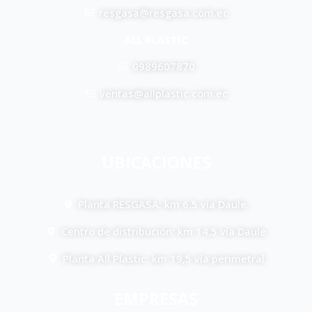
resgasa@resgasa.com.ec
ALL PLASTIC
0989607870
ventas@allplastic.com.ec
UBICACIONES
Planta RESGASA: km 6,5 vía Daule.
Centro de distribución: km 14,5 vía Daule
Planta All Plastic: km 19,5 vía perimetral
EMPRESAS