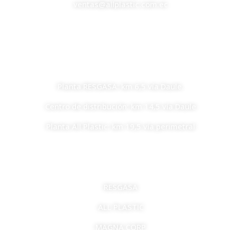
ventas@allplastic.com.ec
UBICACIONES
Planta RESGASA: km 6,5 vía Daule.
Centro de distribución: km 14,5 vía Daule
Planta All Plastic: km 19,5 vía perimetral
EMPRESAS
RESGASA
ALL PLASTIC
MAGNA CORP