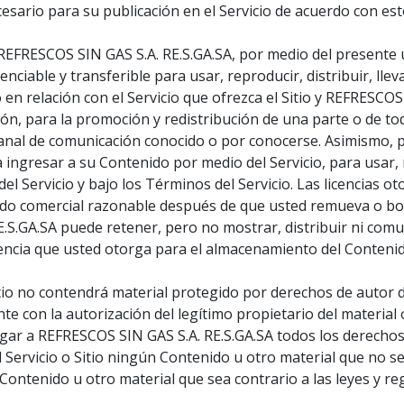
esario para su publicación en el Servicio de acuerdo con est
 REFRESCOS SIN GAS S.A. RE.S.GA.SA, por medio del presente
cenciable y transferible para usar, reproducir, distribuir, lle
 en relación con el Servicio que ofrezca el Sitio y REFRESCOS
ción, para la promoción y redistribución de una parte o de to
 canal de comunicación conocido o por conocerse. Asimismo, 
a ingresar a su Contenido por medio del Servicio, para usar, 
el Servicio y bajo los Términos del Servicio. Las licencias 
o comercial razonable después de que usted remueva o borr
S.GA.SA puede retener, pero no mostrar, distribuir ni comun
icencia que usted otorga para el almacenamiento del Conteni
cio no contendrá material protegido por derechos de autor d
e con la autorización del legítimo propietario del material
orgar a REFRESCOS SIN GAS S.A. RE.S.GA.SA todos los derecho
l Servicio o Sitio ningún Contenido u otro material que no s
Contenido u otro material que sea contrario a las leyes y re