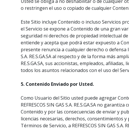
Usted se obliga a no deshabilitar o de cualquier o
o restringen el uso o copiado de cualquier Conteni
Este Sitio incluye Contenido o incluso Servicios p
el Servicio se expone a Contenido de una gran vari
seguridad ni derechos de propiedad intelectual d
entiende y acepta que podrá estar expuesto a Cont
presente renuncia a cualquier derecho o defensa 
S.A. RE.S.GA.SA al respecto y de la forma más ampl
RE.S.GA.SA, sus accionistas, empleados, afiliadas, 
todos los asuntos relacionados con el uso del Servi
5. Contenido Enviado por Usted.
Como Usuario del Sitio usted puede agregar Conten
REFRESCOS SIN GAS S.A. RE.S.GA.SA no garantiza co
Contenido y por las consecuencias de enviar y publ
licencias necesarias, derechos, consentimientos y 
Términos de Servicio, a REFRESCOS SIN GAS S.A. RE