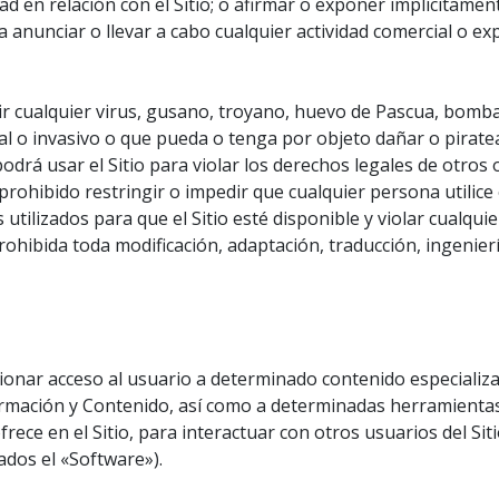
ad en relación con el Sitio; o afirmar o exponer implícitame
ra anunciar o llevar a cabo cualquier actividad comercial o e
itir cualquier virus, gusano, troyano, huevo de Pascua, bo
l o invasivo o que pueda o tenga por objeto dañar o piratea
drá usar el Sitio para violar los derechos legales de otros
á prohibido restringir o impedir que cualquier persona utilice 
 utilizados para que el Sitio esté disponible y violar cualquie
rohibida toda modificación, adaptación, traducción, ingenie
ar acceso al usuario a determinado contenido especializado d
ormación y Contenido, así como a determinadas herramientas
frece en el Sitio, para interactuar con otros usuarios del Si
dos el «Software»).