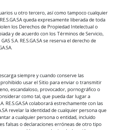
arios u otro tercero, así como tampoco cualquier
 RE.S.GA.SA queda expresamente liberada de toda
iolen los Derechos de Propiedad Intelectual o
piada y de acuerdo con los Términos de Servicio,
GAS S.A. RE.S.GA.SA se reserva el derecho de
GA.SA.
descarga siempre y cuando conserve las
prohibido usar el Sitio para enviar o transmitir
sceno, escandaloso, provocador, pornográfico o
considerar como tal, que pueda dar lugar a
S.A. RE.S.GA.SA colaborará estrechamente con las
.SA revelar la identidad de cualquier persona que
antar a cualquier persona o entidad, incluido
es falsas o declaraciones erróneas de otro tipo