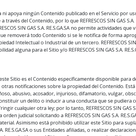
ni apoya ningún Contenido publicado en el Servicio por usu
a través del Contenido, por lo que REFRESCOS SIN GAS S.A.
RESCOS SIN GAS S.A. RE.S.GA.SA no permite actividades que v
 que removerá todo Contenido si se le notifica de forma apro
iedad Intelectual o Industrial de un tercero. REFRESCOS SIN 
ilidad alguna para el Sitio y/o REFRESCOS SIN GAS S.A. RE.S.
este Sitio es el Contenido específicamente disponible para 
 otras notificaciones sobre la propiedad del Contenido. Está 
añoso, abusivo, acosador, injurioso, difamatorio, vulgar, ob
onstituir un delito o inducir a una conducta que se pudiera 
fringir cualquier otra ley; por lo tanto, REFRESCOS SIN GAS 
 orden judicial solicitando a REFRESCOS SIN GAS S.A. RE.S.GA
erial. Asimismo está prohibido utilizar este Sitio para supl
RE.S.GA.SA o sus Entidades afiliadas, o realizar declaracion