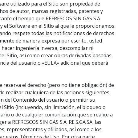
ware utilizado para el Sitio son propiedad de
hos de autor, marcas registradas, patentes y
urante el tiempo que REFRESCOS SIN GAS S.A.
 y el Software en el Sitio al que le proporcionamos
ando respete todas las notificaciones de derechos
amente de manera expresa por escrito, usted
, hacer ingeniería inversa, descompilar ni
 del Sitio, así como crear obras derivadas basadas
encia del usuario o «EULA» adicional que deberá
e reserva el derecho (pero no tiene obligación) de
e realizar cualquiera de las acciones siguientes,
ión del Contenido del usuario o permitir su
 Sitio (incluyendo, sin limitación, el bloqueo o
suario o de cualquier comunicación que se realice a
teger a REFRESCOS SIN GAS S.A. RE.S.GA.SA, las
s, representantes y afiliados, así como a los
etar estos Términos de Uso. Por otra parte,