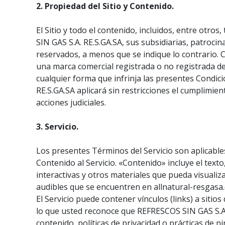
2. Propiedad del Sitio y Contenido.
El Sitio y todo el contenido, incluidos, entre otr
SIN GAS S.A. RE.S.GA.SA, sus subsidiarias, patroci
reservados, a menos que se indique lo contrario. 
una marca comercial registrada o no registrada d
cualquier forma que infrinja las presentes Condici
RE.S.GA.SA aplicará sin restricciones el cumplimient
acciones judiciales.
3. Servicio.
Los presentes Términos del Servicio son aplicables
Contenido al Servicio. «Contenido» incluye el texto
interactivas y otros materiales que pueda visualizar
audibles que se encuentren en allnatural-resgasa.c
El Servicio puede contener vínculos (links) a siti
lo que usted reconoce que REFRESCOS SIN GAS S.A. 
contenido, políticas de privacidad o prácticas de 