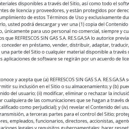
teriales disponibles a través del Sitio, así como todo el soft
tes de licencia y proveedores, y están protegidos por derec
 cumplimiento de estos Términos de Uso y exclusivamente d
zarlo, usted podrá descargar y ver una (1) copia del Contenido
o, únicamente para uso personal no comercial, siempre y cu
os que REFRESCOS SIN GAS S.A. RE.S.GA.SA lo autorice previ
, conceder en préstamo, vender, distribuir, adaptar, traducir
o una parte del Sitio o cualquier material disponible a través
s aplicaciones de software se regirán por un acuerdo de lic
conoce y acepta que (a) REFRESCOS SIN GAS S.A. RE.S.GA.SA s
itir su inclusión en el Sitio o su almacenamiento; y (b) pued
ido del usuario; (ii) modificar, eliminar o rechazar la inclus
rar cualquiera de las comunicaciones que se hagan a través del
lificado como perjudicial); y (iv) revelar el Contenido del u
u transmisión, a terceras partes para el control del Sitio; pro
res, empleados, funcionarios, directores, accionistas, agente
bligaciones legales y requisitos gubernamentales; hacer resp