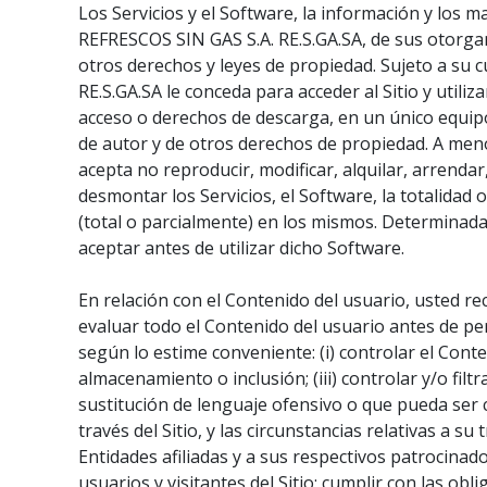
Los Servicios y el Software, la información y los ma
REFRESCOS SIN GAS S.A. RE.S.GA.SA, de sus otorgan
otros derechos y leyes de propiedad. Sujeto a su
RE.S.GA.SA le conceda para acceder al Sitio y utili
acceso o derechos de descarga, en un único equip
de autor y de otros derechos de propiedad. A men
acepta no reproducir, modificar, alquilar, arrendar
desmontar los Servicios, el Software, la totalidad 
(total o parcialmente) en los mismos. Determinada
aceptar antes de utilizar dicho Software.
En relación con el Contenido del usuario, usted re
evaluar todo el Contenido del usuario antes de perm
según lo estime conveniente: (i) controlar el Conten
almacenamiento o inclusión; (iii) controlar y/o filt
sustitución de lenguaje ofensivo o que pueda ser ca
través del Sitio, y las circunstancias relativas a s
Entidades afiliadas y a sus respectivos patrocinado
usuarios y visitantes del Sitio; cumplir con las o