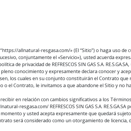
“https://allnatural-resgasa.com/» (El “Sitio”) o haga uso de
lo sucesivo, conjuntamente el «Servicio»), usted acuerda exp
política de privacidad de REFRESCOS SIN GAS S.A. RE.S.GA.SA, 
su pleno conocimiento y expresamente declara conocer y ace
sen, los cuales en su conjunto constituirán el Contrato que r
o o el Contrato, le invitamos a que abandone el Sitio y no ha
recibir en relación con cambios significativos a los Términos
allnatural-resgasa.com/ REFRESCOS SIN GAS S.A. RE.S.GA.SA p
er momento y usted acepta expresamente que quedará sujeto 
ntrato será considerado como un otorgamiento de licencia, d