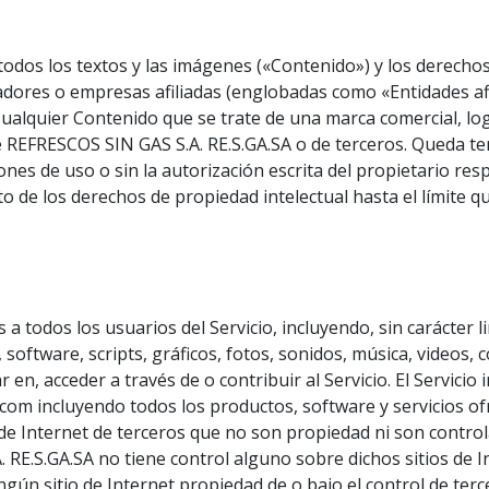
os, todos los textos y las imágenes («Contenido») y los dere
nadores o empresas afiliadas (englobadas como «Entidades af
Cualquier Contenido que se trate de una marca comercial, lo
e REFRESCOS SIN GAS S.A. RE.S.GA.SA o de terceros. Queda t
ones de uso o sin la autorización escrita del propietario re
o de los derechos de propiedad intelectual hasta el límite que
 a todos los usuarios del Servicio, incluyendo, sin carácter 
, software, scripts, gráficos, fotos, sonidos, música, videos
 en, acceder a través de o contribuir al Servicio. El Servicio
om incluyendo todos los productos, software y servicios ofre
os de Internet de terceros que no son propiedad ni son contr
RE.S.GA.SA no tiene control alguno sobre dichos sitios de 
ningún sitio de Internet propiedad de o bajo el control de te