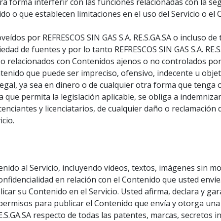
tra forma interferir con las funciones relacionadas con la se
do o que establecen limitaciones en el uso del Servicio o el
roveídos por REFRESCOS SIN GAS S.A. RE.S.GA.SA o incluso de t
edad de fuentes y por lo tanto REFRESCOS SIN GAS S.A. RE.S.
e o relacionados con Contenidos ajenos o no controlados po
enido que puede ser impreciso, ofensivo, indecente u objeta
legal, ya sea en dinero o de cualquier otra forma que teng
ia que permita la legislación aplicable, se obliga a indemniz
licenciantes y licenciatarios, de cualquier daño o reclamaci
cio.
ido al Servicio, incluyendo videos, textos, imágenes sin m
nfidencialidad en relación con el Contenido que usted envíe
icar su Contenido en el Servicio. Usted afirma, declara y gar
permisos para publicar el Contenido que envía y otorga una l
.S.GA.SA respecto de todas las patentes, marcas, secretos in