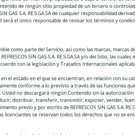
ontenido de ningún sitio propiedad de un tercero o controlado
IN GAS S.A. RE.S.GA.SA de cualquier responsabilidad derivad
d será el único responsable de revisar los términos y condicio
ible como parte del Servicio, así como las marcas, marcas de
REFRESCOS SIN GAS S.A. RE.S.GA.SA y/o del Sitio, las cuales 
cuerdo con la legislación y Tratados Internacionales aplicab
 en el estado en el que se encuentran, en relación con su cal
mente conforme a lo previsto a través de las funciones que
. Usted no descargará ningún Contenido sin la autorización p
cir, distribuir, transferir, transmitir, exponer, vender, lice
imiento previo y por escrito de REFRESCOS SIN GAS S.A. RE.S.
us licenciantes se reservan todos los derechos que no se e