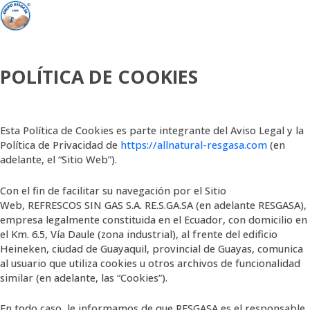
Ir
al
contenido
POLÍTICA DE COOKIES
Esta Política de Cookies es parte integrante del Aviso Legal y la
Política de Privacidad de
https://allnatural-resgasa.com
(en
adelante, el “Sitio Web”).
Con el fin de facilitar su navegación por el Sitio
Web, REFRESCOS SIN GAS S.A. RE.S.GA.SA (en adelante RESGASA),
empresa legalmente constituida en el Ecuador, con domicilio en
el Km. 6.5, Vía Daule (zona industrial), al frente del edificio
Heineken, ciudad de Guayaquil, provincial de Guayas, comunica
al usuario que utiliza cookies u otros archivos de funcionalidad
similar (en adelante, las “Cookies”).
En todo caso, le informamos de que RESGASA es el responsable