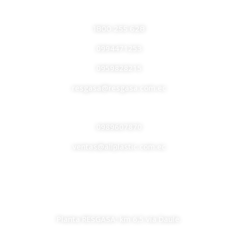
RESGASA
1800 255 628
0994471253
0959828215
resgasa@resgasa.com.ec
ALL PLASTIC
0989607870
ventas@allplastic.com.ec
UBICACIONES
Planta RESGASA: km 6,5 vía Daule.