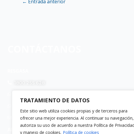
←
Entrada anterior
CONTÁCTANOS
RESGASA
1800 255 628
0994471253
TRATAMIENTO DE DATOS
0959828215
Este sitio web utiliza cookies propias y de terceros para
resgasa@resgasa.com.ec
ofrecer una mejor experiencia. Al continuar su navegación,
autoriza su uso de acuerdo a nuestra Política de Privacida
ALL PLASTIC
y manejo de cookies.
Política de cookies