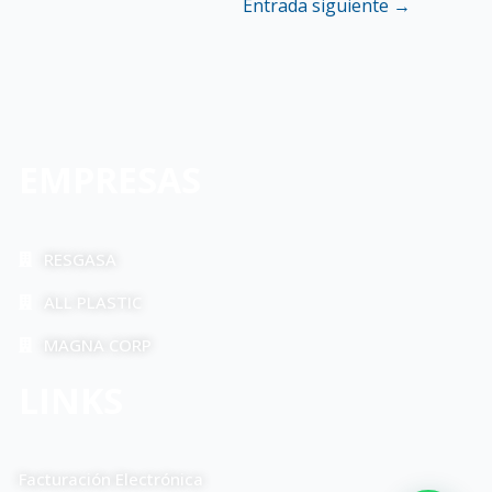
Entrada siguiente
→
EMPRESAS
RESGASA
ALL PLASTIC
MAGNA CORP
LINKS
Facturación Electrónica