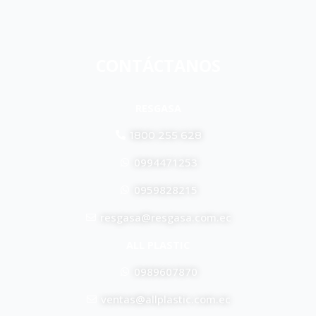
CONTÁCTANOS
RESGASA
1800 255 628
0994471253
0959828215
resgasa@resgasa.com.ec
ALL PLASTIC
0989607870
ventas@allplastic.com.ec