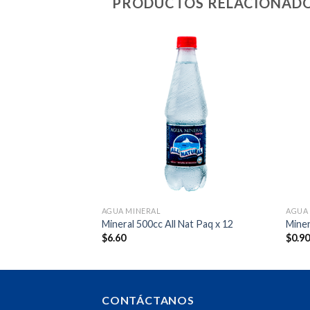
PRODUCTOS RELACIONAD
AGUA MINERAL
AGUA
l Nat Paq x 6
Mineral 500cc All Nat Paq x 12
Miner
$
6.60
$
0.9
CONTÁCTANOS