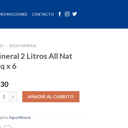
PROMOCIONES
CONTACTO
IO
AGUA MINERAL
/
neral 2 Litros All Nat
q x 6
.30
tidad
AÑADIR AL CARRITO
goría:
Agua Mineral