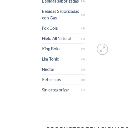
Bebidas saborizadas
(19)
Bebidas Saborizadas
(3)
con Gas
Fox Cola
(9)
Hielo All Natural
(1)
King Bolo
(2)
Lim Tonic
(5)
Néctar
(5)
Refrescos
(0)
Sin categorizar
(1)