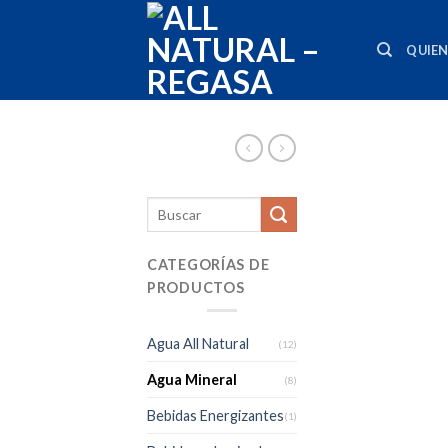
Skip
to
QUIE
content
CATEGORÍAS DE
PRODUCTOS
Agua All Natural
(12)
Agua Mineral
(8)
Bebidas Energizantes
(1)