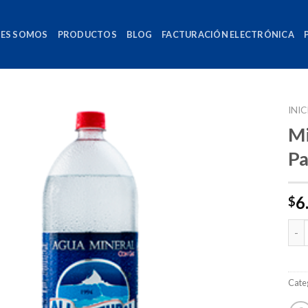
NES SOMOS
PRODUCTOS
BLOG
FACTURACIÓN ELECTRÓNICA
INIC
Mi
Pa
6
$
Can
Cate