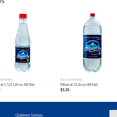
OS
 MINERAL
AGUA MINERAL
al 1 1/2 Litros All Nat
Mineral 3 Litros All Nat
0
$
1.35
Quienes Somos