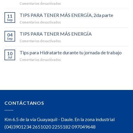
en
Comentarios desactivados
CON
RECETAS
BEBIDAS
QUE
TIPS PARA TENER MÁS ENERGÍA, 2da parte
ENERGIZANTES,
11
PUEDES
SIN
Sep
en
Comentarios desactivados
PREPARAR
ALCOHOL
TIPS
CON
-2da
PARA
TIPS PARA TENER MÁS ENERGÍA
BEBIDAS
04
parte
TENER
Sep
ENERGIZANTES,
en
Comentarios desactivados
MÁS
SIN
TIPS
ENERGÍA,
ALCOHOL
PARA
Tips para Hidratarte durante tu jornada de trabajo
2da
10
TENER
Jul
parte
en
Comentarios desactivados
MÁS
Tips
ENERGÍA
para
Hidratarte
durante
tu
jornada
de
trabajo
CONTÁCTANOS
Km 6.5 de la vía Guayaquil - Daule. En la zona industrial
(04)3901234 2651020 2255182 097049648