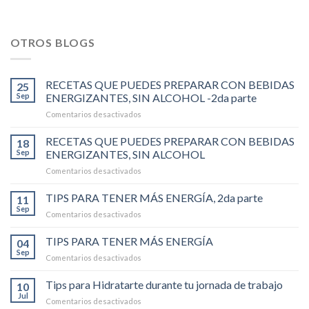
OTROS BLOGS
RECETAS QUE PUEDES PREPARAR CON BEBIDAS
25
Sep
ENERGIZANTES, SIN ALCOHOL -2da parte
en
Comentarios desactivados
RECETAS
QUE
RECETAS QUE PUEDES PREPARAR CON BEBIDAS
18
PUEDES
Sep
ENERGIZANTES, SIN ALCOHOL
PREPARAR
en
Comentarios desactivados
CON
RECETAS
BEBIDAS
QUE
TIPS PARA TENER MÁS ENERGÍA, 2da parte
ENERGIZANTES,
11
PUEDES
SIN
Sep
en
Comentarios desactivados
PREPARAR
ALCOHOL
TIPS
CON
-2da
PARA
TIPS PARA TENER MÁS ENERGÍA
BEBIDAS
04
parte
TENER
Sep
ENERGIZANTES,
en
Comentarios desactivados
MÁS
SIN
TIPS
ENERGÍA,
ALCOHOL
PARA
Tips para Hidratarte durante tu jornada de trabajo
2da
10
TENER
Jul
parte
en
Comentarios desactivados
MÁS