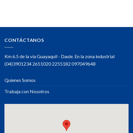
Tips
ENERGÍA
para
Hidratarte
durante
tu
jornada
de
trabajo
CONTÁCTANOS
Km 6.5 de la vía Guayaquil - Daule. En la zona industrial
(04)3901234 2651020 2255182 097049648
Quienes Somos
Trabaja con Nosotros