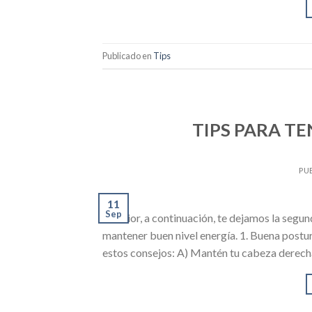
Publicado en
Tips
TIPS PARA TE
PU
11
Sep
anterior, a continuación, te dejamos la segun
mantener buen nivel energía. 1. Buena postura
estos consejos: A) Mantén tu cabeza derecha,