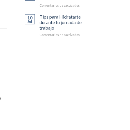
MÁS
en
Comentarios desactivados
ENERGÍA,
TIPS
2da
PARA
Tips para Hidratarte
parte
10
TENER
Jul
durante tu jornada de
MÁS
trabajo
ENERGÍA
en
Comentarios desactivados
Tips
para
Hidratarte
durante
tu
jornada
de
trabajo
e