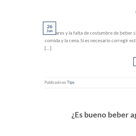
26
Jun
escolares y la falta de costumbre de beber sin
comida y la cena. Si es necesario corregir es
[…]
Publicado en
Tips
¿Es bueno beber ag