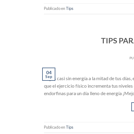
Publicado en
Tips
TIPS PA
PU
04
Sep
llegas casi sin energía a la mitad de tus día
que el ejercicio físico incrementa tus nivele
endorfinas para un día lleno de energía ¡Mej
Publicado en
Tips