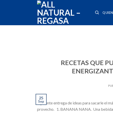
Skip
to
QUIE
content
RECETAS QUE P
ENERGIZANTE
PU
25
Sep
siguiente entrega de ideas para sacarle el má
provecho. 1. BANANA NANA. Una bebida que 