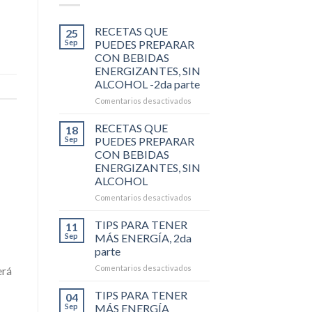
RECETAS QUE
25
Sep
PUEDES PREPARAR
CON BEBIDAS
ENERGIZANTES, SIN
ALCOHOL -2da parte
en
Comentarios desactivados
RECETAS
QUE
RECETAS QUE
18
PUEDES
Sep
PUEDES PREPARAR
PREPARAR
CON BEBIDAS
CON
ENERGIZANTES, SIN
BEBIDAS
ALCOHOL
ENERGIZANTES,
SIN
en
Comentarios desactivados
ALCOHOL
RECETAS
-2da
QUE
TIPS PARA TENER
11
parte
PUEDES
Sep
MÁS ENERGÍA, 2da
PREPARAR
parte
CON
en
Comentarios desactivados
BEBIDAS
erá
TIPS
ENERGIZANTES,
PARA
SIN
TIPS PARA TENER
04
TENER
ALCOHOL
Sep
MÁS ENERGÍA