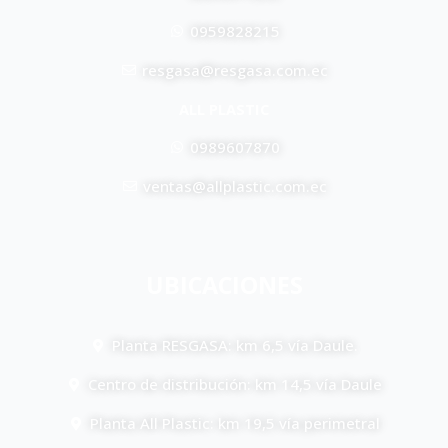
0959828215
resgasa@resgasa.com.ec
ALL PLASTIC
0989607870
ventas@allplastic.com.ec
UBICACIONES
Planta RESGASA: km 6,5 vía Daule.
Centro de distribución: km 14,5 vía Daule
Planta All Plastic: km 19,5 vía perimetral