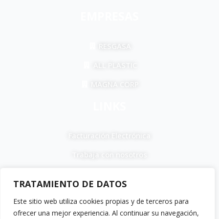
EMPRESAS
RESGASA
ALL PLASTIC
MAGNA CORP
LINKS
Facturación Electrónica
Trabaja con nosotros
F
I
T
a
n
i
TRATAMIENTO DE DATOS
c
s
k
e
t
t
Este sitio web utiliza cookies propias y de terceros para
b
a
o
ofrecer una mejor experiencia. Al continuar su navegación,
Política de devoluciones y reembolsos •