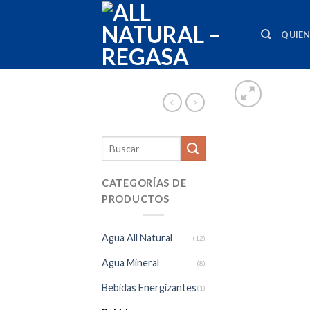
Skip
to
QUIE
content
CATEGORÍAS DE
PRODUCTOS
Agua All Natural
(12)
Agua Mineral
(8)
Bebidas Energizantes
(1)