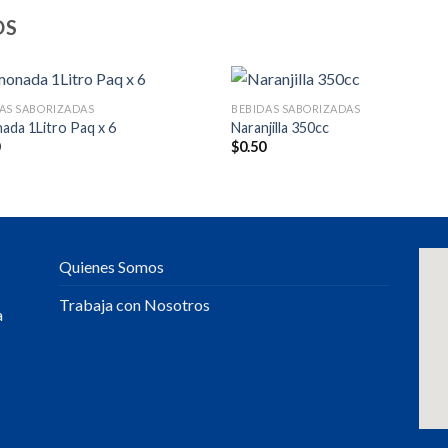
OS
AS SABORIZADAS
BEBIDAS SABORIZADAS
ada 1Litro Paq x 6
Naranjilla 350cc
0
$
0.50
Quienes Somos
Trabaja con Nosotros
a