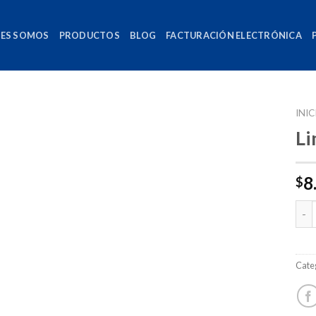
NES SOMOS
PRODUCTOS
BLOG
FACTURACIÓN ELECTRÓNICA
INIC
Li
8
$
Can
Cate