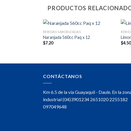
PRODUCTOS RELACIONAD
AS
BEBIDAS SABORIZADAS
BEBID
Naranjada 560cc Paq x 12
Limon
$
7.20
$
4.5
CONTÁCTANOS
Km 6.5 de la vía Guayaquil - Daule. En la zon
industrial (04)3901234 2651020 2255182
097049648