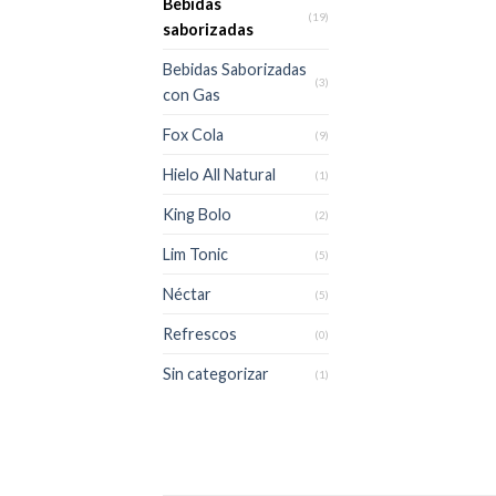
Bebidas
(19)
saborizadas
Bebidas Saborizadas
(3)
con Gas
Fox Cola
(9)
Hielo All Natural
(1)
King Bolo
(2)
Lim Tonic
(5)
Néctar
(5)
Refrescos
(0)
Sin categorizar
(1)