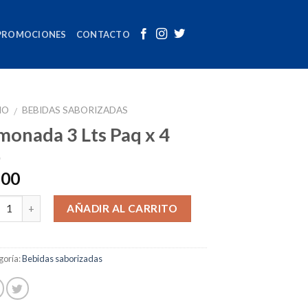
PROMOCIONES
CONTACTO
IO
BEBIDAS SABORIZADAS
/
monada 3 Lts Paq x 4
.00
tidad
AÑADIR AL CARRITO
goría:
Bebidas saborizadas