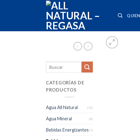
Skip
to
QUIE
content
CATEGORÍAS DE
PRODUCTOS
Agua All Natural
(12)
Agua Mineral
(8)
Bebidas Energizantes
(1)