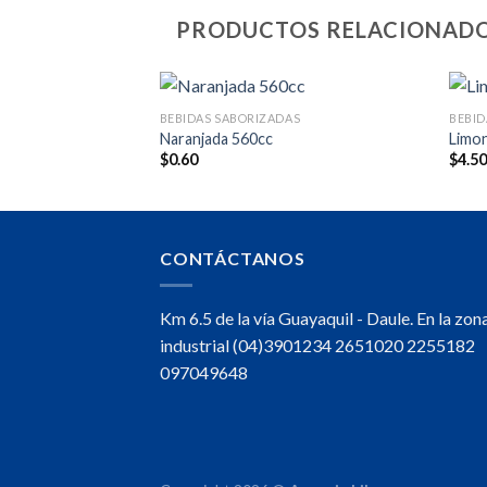
PRODUCTOS RELACIONAD
AS
BEBIDAS SABORIZADAS
BEBID
 x 4
Naranjada 560cc
Limon
$
0.60
$
4.5
CONTÁCTANOS
Km 6.5 de la vía Guayaquil - Daule. En la zon
industrial (04)3901234 2651020 2255182
097049648