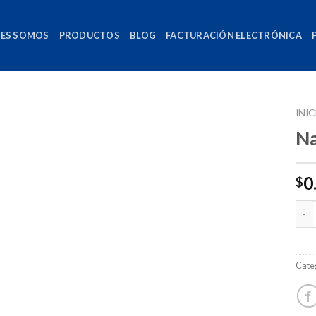
NES SOMOS
PRODUCTOS
BLOG
FACTURACIÓN ELECTRÓNICA
INIC
Na
0
$
Can
Cate