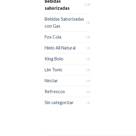
Bebidas
(19)
saborizadas
Bebidas Saborizadas
(3)
con Gas
Fox Cola
(9)
Hielo All Natural
(1)
King Bolo
(2)
Lim Tonic
(5)
Néctar
(5)
Refrescos
(0)
Sin categorizar
(1)