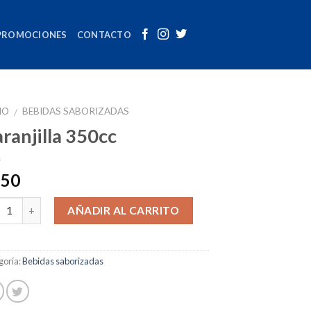
PROMOCIONES
CONTACTO
IO
BEBIDAS SABORIZADAS
/
ranjilla 350cc
.50
tidad
AÑADIR AL CARRITO
goría:
Bebidas saborizadas