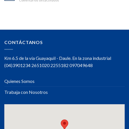
Comentarios desactivados
MÁS
Tips
ENERGÍA
para
Hidratarte
durante
tu
jornada
de
trabajo
CONTÁCTANOS
Km 6.5 de la vía Guayaquil - Daule. En la zona industrial
(04)3901234 2651020 2255182 097049648
Quienes Somos
Trabaja con Nosotros