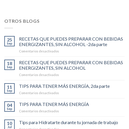
OTROS BLOGS
RECETAS QUE PUEDES PREPARAR CON BEBIDAS
25
Sep
ENERGIZANTES, SIN ALCOHOL -2da parte
en
Comentarios desactivados
RECETAS
QUE
RECETAS QUE PUEDES PREPARAR CON BEBIDAS
18
PUEDES
Sep
ENERGIZANTES, SIN ALCOHOL
PREPARAR
en
Comentarios desactivados
CON
RECETAS
BEBIDAS
QUE
TIPS PARA TENER MÁS ENERGÍA, 2da parte
ENERGIZANTES,
11
PUEDES
SIN
Sep
en
Comentarios desactivados
PREPARAR
ALCOHOL
TIPS
CON
-2da
PARA
TIPS PARA TENER MÁS ENERGÍA
BEBIDAS
04
parte
TENER
Sep
ENERGIZANTES,
en
Comentarios desactivados
MÁS
SIN
TIPS
ENERGÍA,
ALCOHOL
PARA
Tips para Hidratarte durante tu jornada de trabajo
2da
10
TENER
Jul
parte
en