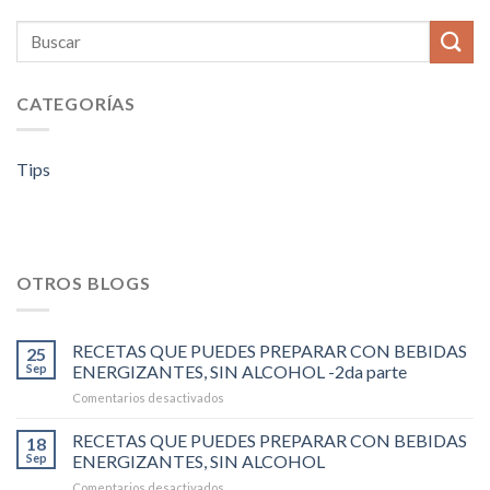
CATEGORÍAS
Tips
OTROS BLOGS
RECETAS QUE PUEDES PREPARAR CON BEBIDAS
25
Sep
ENERGIZANTES, SIN ALCOHOL -2da parte
en
Comentarios desactivados
RECETAS
QUE
RECETAS QUE PUEDES PREPARAR CON BEBIDAS
18
PUEDES
Sep
ENERGIZANTES, SIN ALCOHOL
PREPARAR
en
Comentarios desactivados
CON