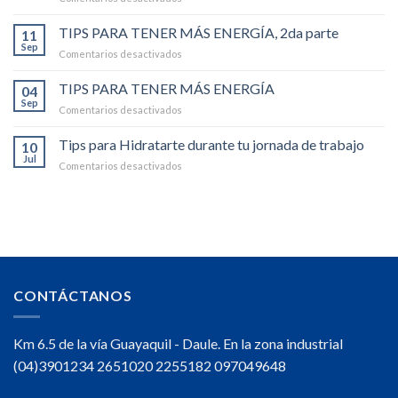
RECETAS
BEBIDAS
QUE
TIPS PARA TENER MÁS ENERGÍA, 2da parte
ENERGIZANTES,
11
PUEDES
SIN
Sep
en
Comentarios desactivados
PREPARAR
ALCOHOL
TIPS
CON
-2da
PARA
TIPS PARA TENER MÁS ENERGÍA
BEBIDAS
04
parte
TENER
Sep
ENERGIZANTES,
en
Comentarios desactivados
MÁS
SIN
TIPS
ENERGÍA,
ALCOHOL
PARA
Tips para Hidratarte durante tu jornada de trabajo
2da
10
TENER
Jul
parte
en
Comentarios desactivados
MÁS
Tips
ENERGÍA
para
Hidratarte
durante
tu
jornada
de
trabajo
CONTÁCTANOS
Km 6.5 de la vía Guayaquil - Daule. En la zona industrial
(04)3901234 2651020 2255182 097049648