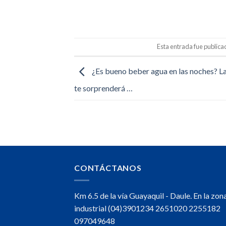
Esta entrada fue public
¿Es bueno beber agua en las noches? L
te sorprenderá …
CONTÁCTANOS
Km 6.5 de la vía Guayaquil - Daule. En la zon
industrial (04)3901234 2651020 2255182
097049648