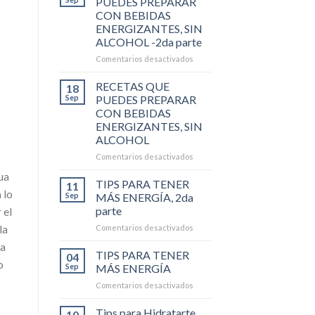
PUEDES PREPARAR
CON BEBIDAS
ENERGIZANTES, SIN
ALCOHOL -2da parte
en
Comentarios desactivados
RECETAS
QUE
RECETAS QUE
18
PUEDES
Sep
PUEDES PREPARAR
PREPARAR
CON BEBIDAS
CON
ENERGIZANTES, SIN
BEBIDAS
ALCOHOL
ENERGIZANTES,
SIN
en
Comentarios desactivados
ALCOHOL
RECETAS
ua
-2da
QUE
TIPS PARA TENER
11
parte
 lo
PUEDES
Sep
MÁS ENERGÍA, 2da
PREPARAR
parte
 el
CON
la
en
Comentarios desactivados
BEBIDAS
TIPS
ENERGIZANTES,
na
PARA
SIN
TIPS PARA TENER
04
o
TENER
ALCOHOL
Sep
MÁS ENERGÍA
MÁS
en
Comentarios desactivados
ENERGÍA,
TIPS
2da
PARA
Tips para Hidratarte
parte
10