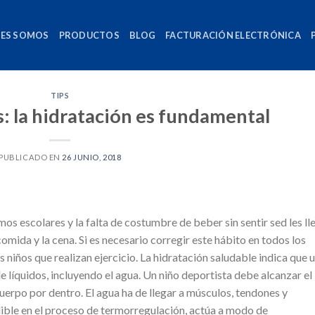
NES SOMOS
PRODUCTOS
BLOG
FACTURACIÓN ELECTRÓNICA
TIPS
: la hidratación es fundamental
PUBLICADO EN
26 JUNIO, 2018
tmos escolares y la falta de costumbre de beber sin sentir sed les ll
comida y la cena. Si es necesario corregir este hábito en todos los
 niños que realizan ejercicio. La hidratación saludable indica que 
 de líquidos, incluyendo el agua. Un niño deportista debe alcanzar el
 cuerpo por dentro. El agua ha de llegar a músculos, tendones y
ible en el proceso de termorregulación, actúa a modo de