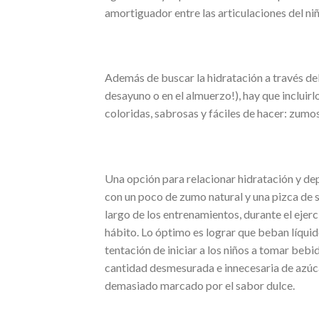
amortiguador entre las articulaciones del ni
Además de buscar la hidratación a través del
desayuno o en el almuerzo!), hay que incluir
coloridas, sabrosas y fáciles de hacer: zumos
Una opción para relacionar hidratación y depo
con un poco de zumo natural y una pizca de s
largo de los entrenamientos, durante el ejerc
hábito. Lo óptimo es lograr que beban líqui
tentación de iniciar a los niños a tomar beb
cantidad desmesurada e innecesaria de azúcare
demasiado marcado por el sabor dulce.