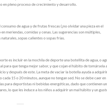
ño en pleno proceso de crecimiento y desarrollo.
 consumo de agua y de frutas frescas (¡no olvidar una pieza en el
lo en meriendas, comidas y cenas. Las sugerencias son múltiples,
 naturales, sopas calientes o sopas frías.
rte es incluir en la mochila de deporte una botellita de agua, o ag
al para que tenga mejor sabor, y que cojan el hábito de tomársela a
icio y después de este. La meta de vaciar la botella ayuda a adquirir
do cada 15 o 20 minutos, aunque no tengan sed. No se debe caer en 
idas para deportistas ni bebidas energéticas, dado que contienen u
s, lo que les induce a los niños a adquirir un mal hábito y un gust