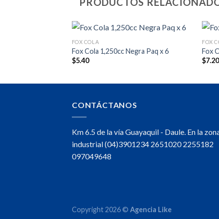
PRODUCTOS RELACIONAD
FOX COLA
FOX C
aq x 6
Fox Cola 1,250cc Negra Paq x 6
Fox C
$
5.40
$
7.2
CONTÁCTANOS
Km 6.5 de la vía Guayaquil - Daule. En la zon
industrial (04)3901234 2651020 2255182
097049648
Copyright 2026 ©
Agencia Like