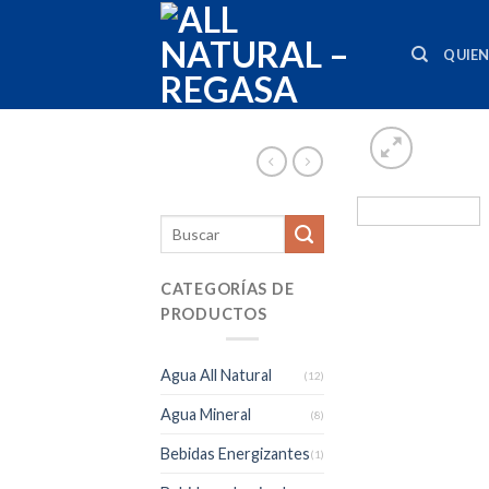
Skip
to
QUIE
content
CATEGORÍAS DE
PRODUCTOS
Agua All Natural
(12)
Agua Mineral
(8)
Bebidas Energizantes
(1)