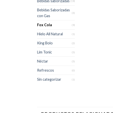
Bebidas saborizadas
(19)
Bebidas Saborizadas
(3)
con Gas
Fox Cola
(9)
Hielo All Natural
(1)
King Bolo
(2)
Lim Tonic
(5)
Néctar
(5)
Refrescos
(0)
Sin categorizar
(1)