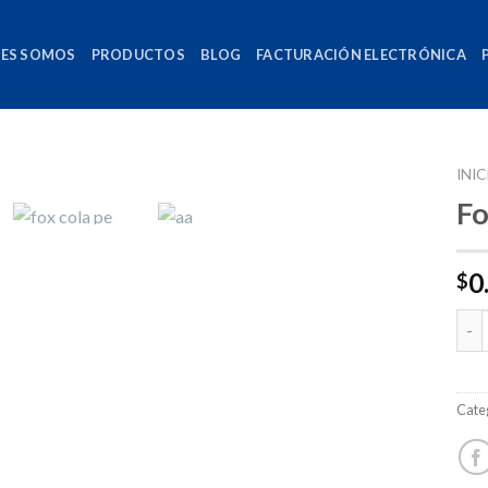
NES SOMOS
PRODUCTOS
BLOG
FACTURACIÓN ELECTRÓNICA
INIC
Fo
0
$
Can
Cate