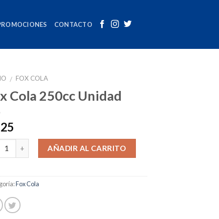
PROMOCIONES
CONTACTO
IO
FOX COLA
/
x Cola 250cc Unidad
.25
tidad
AÑADIR AL CARRITO
goría:
Fox Cola