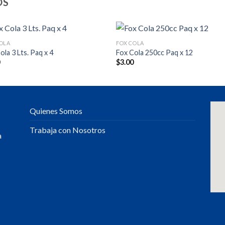
OS
OLA
FOX COLA
ola 3 Lts. Paq x 4
Fox Cola 250cc Paq x 12
0
$
3.00
Quienes Somos
Trabaja con Nosotros
a